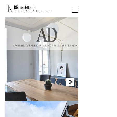
RR
architetti
residenze | strutture ricettive | spazi commerciali