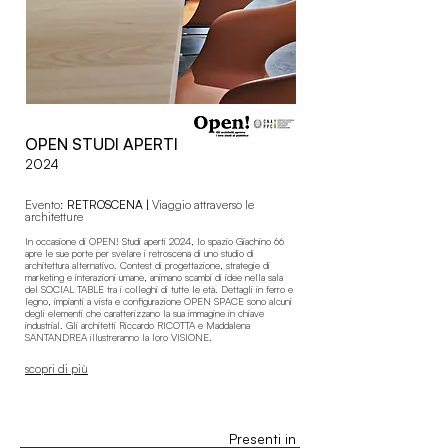
OPEN STUDI APERTI
2024
Evento:
RETROSCENA |
Viaggio attraverso le
architetture
In occasione di OPEN! Studi aperti 2024, lo spazio Giachino 66
apre le sue porte per svelare i retroscena di uno studio di
architettura alternativo. Contest di progettazione, strategie di
marketing e interazioni umane, animano scambi di idee nella sala
del SOCIAL TABLE tra i colleghi di tutte le età. Dettagli in ferro e
legno, impianti a vista e configurazione OPEN SPACE sono alcuni
degli elementi che caratterizzano la sua immagine in chiave
industrial. Gli architetti Riccardo RICOTTA e Maddalena
SANTANDREA illustreranno la loro VISIONE.
scopri di più
Presenti in