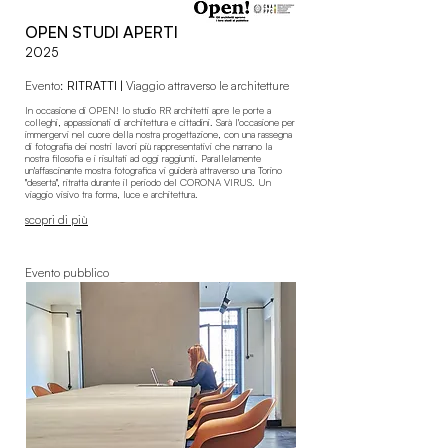
OPEN STUDI APERTI
2025
Evento:
RITRATTI |
Viaggio attraverso le architetture
In occasione di OPEN! lo studio RR architetti apre le porte a
colleghi, appassionati di architettura e cittadini. Sarà l'occasione per
immergervi nel cuore della nostra progettazione, con una rassegna
di fotografia dei nostri lavori più rappresentativi che narrano la
nostra filosofia e i risultati ad oggi raggiunti. Parallelamente
un'affascinante mostra fotografica vi guiderà attraverso una Torino
"deserta", ritratta durante il periodo del CORONA VIRUS. Un
viaggio visivo tra forma, luce e architettura.
scopri di più
Evento pubblico