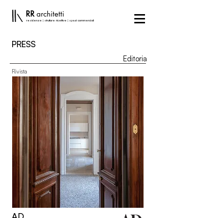
RR
architetti
residenze | strutture ricettive | spazi commerciali
PRESS
Editoria
Rivista
AD