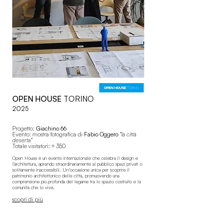
OPEN HOUSE
TORINO
2025
Progetto:
Giachino 66
Evento: mostra fotografica di
Fabio Oggero
"la città
deserta"
Totale visitatori: + 350
Open House è un evento internazionale che celebra il design e
l'architettura, aprendo straordinariamente al pubblico spazi privati o
solitamente inaccessibili. Un’occasione unica per scoprire il
patrimonio architettonico delle città, promuovendo una
comprensione più profonda del legame tra lo spazio costruito e la
comunità che lo vive.
scopri di più